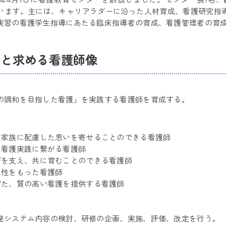
います。主には、キャリアラダーに沿った人材育成、看護研究指
実習の看護学生指導にあたる臨床指導者の育成、看護管理者の育
的と求める看護師像
の調和を目指した看護」を実践する看護師を育成する。
・家族に配慮した思いを寄せることのできる看護師
な看護実践に繋がる看護師
びを支え、共に育むことのできる看護師
理性をもった看護師
ぜた、質の高い看護を提供する看護師
発システム内容の検討、研修の企画、実施、評価、改定を行う。