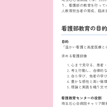
り、看護部の教育を行って
人教育担当者の育成、臨床
看護部教育の目
目的
「温かい看護と高度医療と
求める看護師像
心まで見守る、患者
考え行動し、自律的
自ら学び、他者の学
豊かな感性と高い倫
理論と実践を織り交
看護教育センターの役割
埼玉石心会病院キャリア開