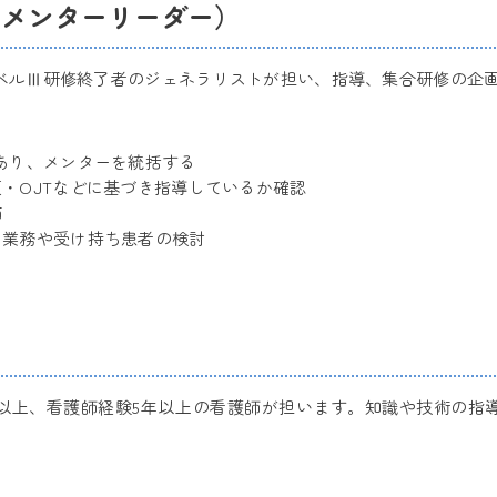
（メンターリーダー）
ベルⅢ研修終了者のジェネラリストが担い、指導、集合研修の企
あり、メンターを統括する
・OJTなどに基づき指導しているか確認
価
う業務や受け持ち患者の検討
以上、看護師経験5年以上の看護師が担います。知識や技術の指